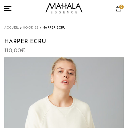
0
ACCESSOIRES
TOUT VOIR
ACCUEIL
>
HOODIES
> HARPER ECRU
TEAMS COLLECTION
HARPER ECRU
LOOKBOOK
110,00
€
ENGAGEMENT
A PROPOS
NEWS
MON COMPTE