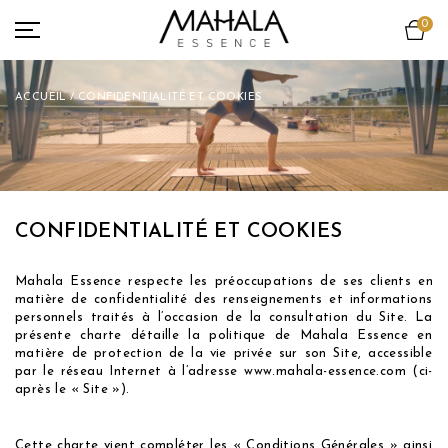
0
ACCESSOIRES
TOUT VOIR
ACCUEIL
/ CONFIDENTIALITÉ ET COOKIES
TEAMS COLLECTION
LOOKBOOK
ENGAGEMENT
A PROPOS
CONFIDENTIALITÉ ET COOKIES
NEWS
Mahala Essence respecte les préoccupations de ses clients en
MON COMPTE
matière de confidentialité des renseignements et informations
personnels traités à l’occasion de la consultation du Site. La
présente charte détaille la politique de Mahala Essence en
matière de protection de la vie privée sur son Site, accessible
par le réseau Internet à l’adresse www.mahala-essence.com (ci-
après le « Site »).
Cette charte vient compléter les « Conditions Générales » ainsi