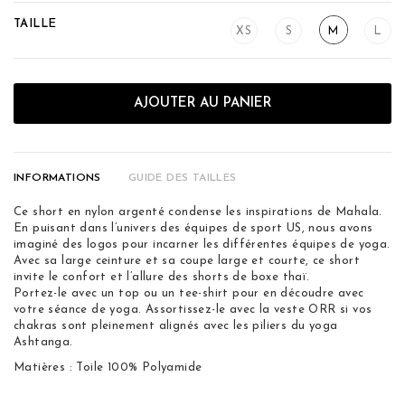
TAILLE
XS
S
M
L
AJOUTER AU PANIER
INFORMATIONS
GUIDE DES TAILLES
Ce short en nylon argenté condense les inspirations de Mahala.
En puisant dans l’univers des équipes de sport US, nous avons
imaginé des logos pour incarner les différentes équipes de yoga.
Avec sa large ceinture et sa coupe large et courte, ce short
invite le confort et l’allure des shorts de boxe thaï.
Portez-le avec un top ou un tee-shirt pour en découdre avec
votre séance de yoga. Assortissez-le avec la veste ORR si vos
chakras sont pleinement alignés avec les piliers du yoga
Ashtanga.
Matières : Toile 100% Polyamide