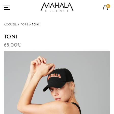
0
ACCESSOIRES
TOUT VOIR
ACCUEIL
>
TOPS
> TONI
TEAMS COLLECTION
TONI
LOOKBOOK
65,00
€
ENGAGEMENT
A PROPOS
NEWS
MON COMPTE